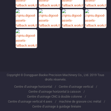
Copyright © Dongguan Baoke Precision Machinery Co., Ltd. 2019 Tous
droits réservés.
Centre d’usinage horizontal
Centre d’usinage vertical
Centre d’usinage horizontal à caisson
Centre d’usinage CNC à double colonne
Centre d’usinage vertical 4 axes
machine de gravure cnc métal
Centre d’usinage à guidage linéaire