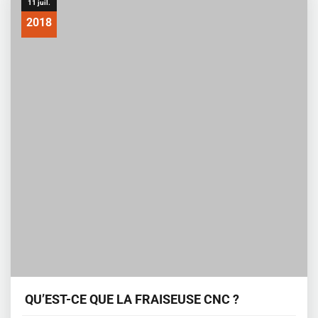
11 juil.
2018
QU’EST-CE QUE LA FRAISEUSE CNC ?