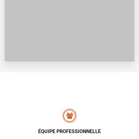
BF-600TP Machine à tarauder verticale
Modèle:
Table:
Voyager:
Guidage:
ÉQUIPE PROFESSIONNELLE