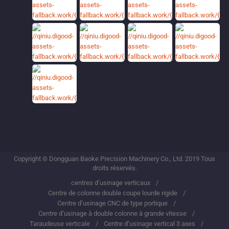
Copyright © Dongguan Baoke Precision Machinery Co., Ltd. 2019 Tous
droits réservés.
centres d’usinage verticaux
Centre de colonne double coupe lourde rigide
Centre d’usinage CNC de type portique
Centre d’usinage à double colonne à grande vitesse
Taraudeuse verticale
Centre d’usinage vertical 3 axes